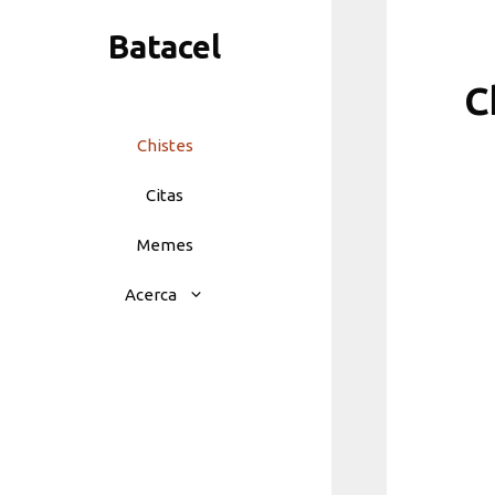
Skip
Batacel
to
content
C
Chistes
Citas
Memes
Acerca