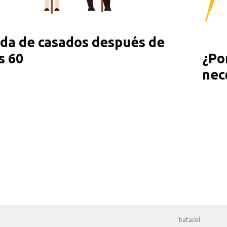
da de casados después de
s 60
¿Po
nec
batacel