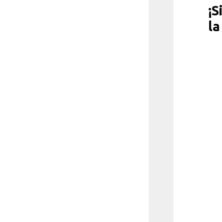
¡S
la