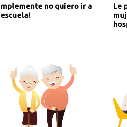
implemente no quiero ir a
Le 
 escuela!
muj
hos